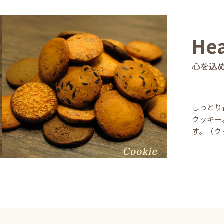
Hea
心を込
しっとり
クッキー
す。（ク